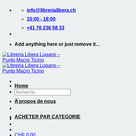
Passer
info@librerialibera.ch
au
contenu
10:00 - 18:00
+41 76 236 58 33
Add anything here or just remove it...
Home
Recherche
de
A propos de nous
:
ACHETER PAR CATEGORIE
CHF
0.00