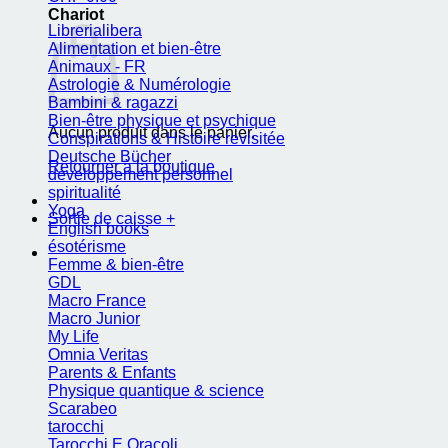
Chariot
Librerialibera
Alimentation et bien-être
Animaux - FR
Astrologie & Numérologie
Bambini & ragazzi
Bien-être physique et psychique
Aucun produit dans le panier.
Conspirations & Histoire revisitée
Deutsche Bücher
Retourner à la boutique
développement personnel
spiritualité
Yoga
Sortie de caisse
+
English books
ésotérisme
Femme & bien-être
GDL
Macro France
Macro Junior
My Life
Omnia Veritas
Parents & Enfants
Physique quantique & science
Scarabeo
tarocchi
Tarocchi E Oracoli