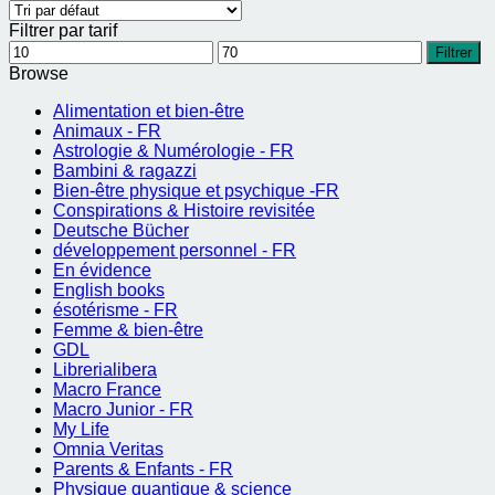
Filtrer par tarif
Prix
Prix
Filtrer
min
max
Browse
Alimentation et bien-être
Animaux - FR
Astrologie & Numérologie - FR
Bambini & ragazzi
Bien-être physique et psychique -FR
Conspirations & Histoire revisitée
Deutsche Bücher
développement personnel - FR
En évidence
English books
ésotérisme - FR
Femme & bien-être
GDL
Librerialibera
Macro France
Macro Junior - FR
My Life
Omnia Veritas
Parents & Enfants - FR
Physique quantique & science