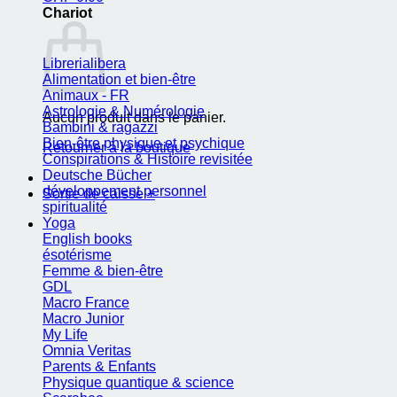
Chariot
Librerialibera
Alimentation et bien-être
Animaux - FR
Astrologie & Numérologie
Aucun produit dans le panier.
Bambini & ragazzi
Bien-être physique et psychique
Retourner à la boutique
Conspirations & Histoire revisitée
Deutsche Bücher
développement personnel
Sortie de caisse
+
spiritualité
Yoga
English books
ésotérisme
Femme & bien-être
GDL
Macro France
Macro Junior
My Life
Omnia Veritas
Parents & Enfants
Physique quantique & science