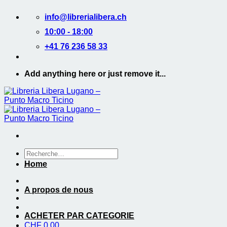
Passer
info@librerialibera.ch
au
contenu
10:00 - 18:00
+41 76 236 58 33
Add anything here or just remove it...
Recherche
de
Home
:
A propos de nous
ACHETER PAR CATEGORIE
CHF
0.00