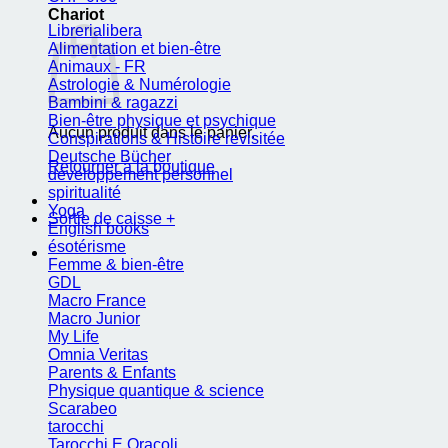
Chariot
Librerialibera
Alimentation et bien-être
Animaux - FR
Astrologie & Numérologie
Bambini & ragazzi
Bien-être physique et psychique
Aucun produit dans le panier.
Conspirations & Histoire revisitée
Deutsche Bücher
Retourner à la boutique
développement personnel
spiritualité
Yoga
Sortie de caisse
+
English books
ésotérisme
Femme & bien-être
GDL
Macro France
Macro Junior
My Life
Omnia Veritas
Parents & Enfants
Physique quantique & science
Scarabeo
tarocchi
Tarocchi E Oracoli