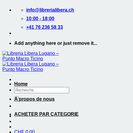
Passer
info@librerialibera.ch
au
contenu
10:00 - 18:00
+41 76 236 58 33
Add anything here or just remove it...
Home
Recherche
de
A propos de nous
:
ACHETER PAR CATEGORIE
CHF
0.00