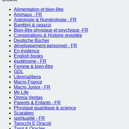
Alimentation et bien-être
Animaux - FR
Astrologie & Numérologie - FR
Bambini & ragazzi
Bien-être physique et psychique -FR
Conspirations & Histoire revisitée
Deutsche Bücher
développement personnel - FR
En évidence
English books
ésotérisme - FR
Femme & bien-être
GDL
Librerialibera
Macro France
Macro Junior - FR
My Life
Omnia Veritas
Parents & Enfants - FR
Physique quantique & science
Scarabeo
spiritualité - FR
Tarocchi E Oracoli
Tarot & Oracles