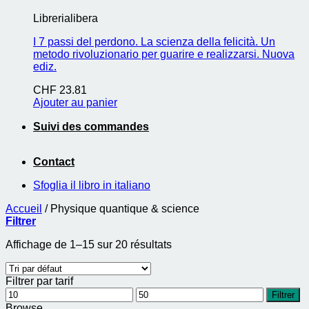
Librerialibera
I 7 passi del perdono. La scienza della felicità. Un
metodo rivoluzionario per guarire e realizzarsi. Nuova
ediz.
CHF
23.81
Ajouter au panier
Suivi des commandes
Contact
Sfoglia il libro in italiano
Accueil
/
Physique quantique & science
Filtrer
Affichage de 1–15 sur 20 résultats
Filtrer par tarif
Prix
Prix
Filtrer
min
max
Browse